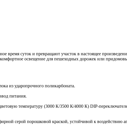
ое время суток и превращают участок в настоящее произведение
 комфортное освещение для пешеходных дорожек или придомовых
ока из ударопрочного поликарбоната.
ввод питания.
цветовую температуру (3000 К/3500 К/4000 К) DIP-переключате
эфирной серой порошковой краской, устойчивой к воздействию а