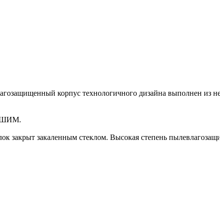
лагозащищенный корпус технологичного дизайна выполнен из не
а ШИМ.
ок закрыт закаленным стеклом. Высокая степень пылевлагозащит