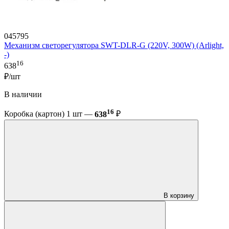
045795
Механизм светорегулятора SWT-DLR-G (220V, 300W) (Arlight,
-)
16
638
₽/шт
В наличии
16
Коробка (картон) 1 шт —
638
₽
В корзину