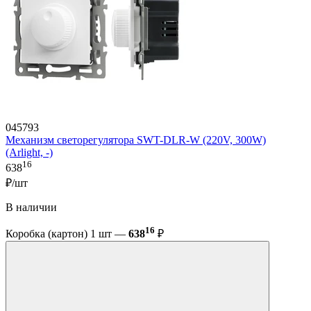
045793
Механизм светорегулятора SWT-DLR-W (220V, 300W)
(Arlight, -)
16
638
₽/шт
В наличии
16
Коробка (картон) 1 шт —
638
₽