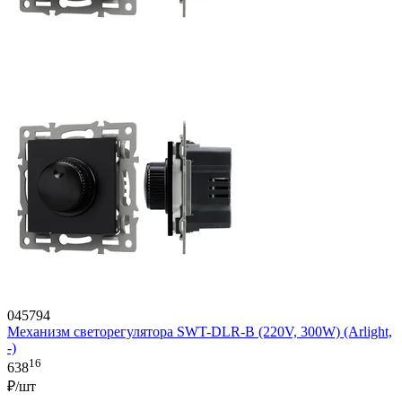
045794
Механизм светорегулятора SWT-DLR-B (220V, 300W) (Arlight,
-)
16
638
₽/шт