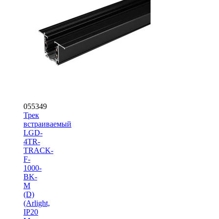
055349
Трек
встраиваемый
LGD-
4TR-
TRACK-
F-
1000-
BK-
M
(D)
(Arlight,
IP20