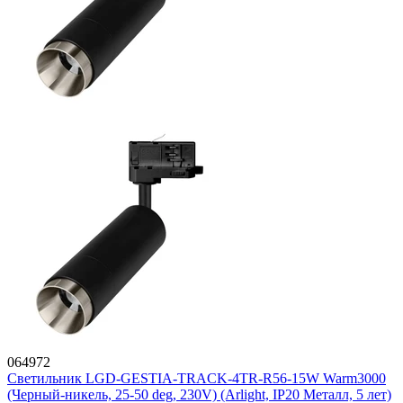
064972
Светильник LGD-GESTIA-TRACK-4TR-R56-15W Warm3000
(Черный-никель, 25-50 deg, 230V) (Arlight, IP20 Металл, 5 лет)