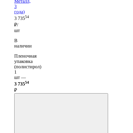
Металл,
3
года)
54
3 735
₽/
шт
В
наличии
Пленочная
упаковка
(полистирол)
1
шт —
54
3 735
₽