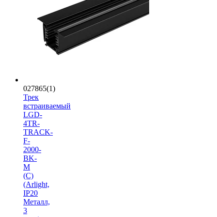
027865(1)
Трек
встраиваемый
LGD-
4TR-
TRACK-
F-
2000-
BK-
M
(C)
(Arlight,
IP20
Металл,
3