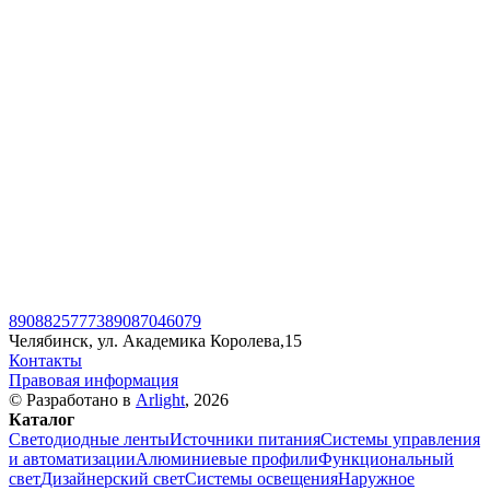
89088257773
89087046079
Челябинск, ул. Академика Королева,15
Контакты
Правовая информация
© Разработано в
Arlight
, 2026
Каталог
Светодиодные ленты
Источники питания
Системы управления
и автоматизации
Алюминиевые профили
Функциональный
свет
Дизайнерский свет
Системы освещения
Наружное