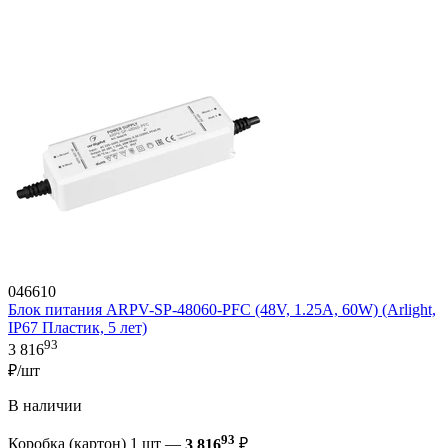
046610
Блок питания ARPV-SP-48060-PFC (48V, 1.25A, 60W) (Arlight,
IP67 Пластик, 5 лет)
93
3 816
₽/шт
В наличии
93
Коробка (картон) 1 шт —
3 816
₽