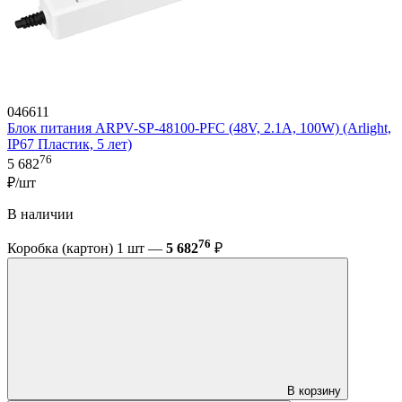
046611
Блок питания ARPV-SP-48100-PFC (48V, 2.1A, 100W) (Arlight,
IP67 Пластик, 5 лет)
76
5 682
₽/шт
В наличии
76
Коробка (картон) 1 шт —
5 682
₽
В корзину