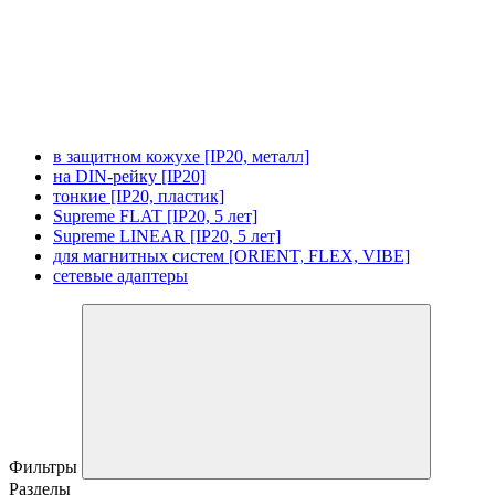
в защитном кожухе [IP20, металл]
на DIN-рейку [IP20]
тонкие [IP20, пластик]
Supreme FLAT [IP20, 5 лет]
Supreme LINEAR [IP20, 5 лет]
для магнитных систем [ORIENT, FLEX, VIBE]
сетевые адаптеры
Фильтры
Разделы