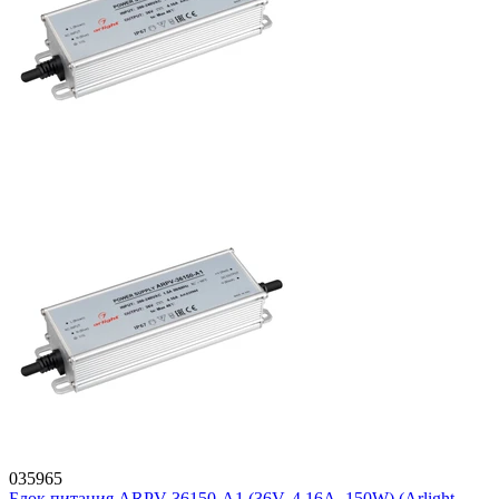
035965
Блок питания ARPV-36150-A1 (36V, 4.16A, 150W) (Arlight,