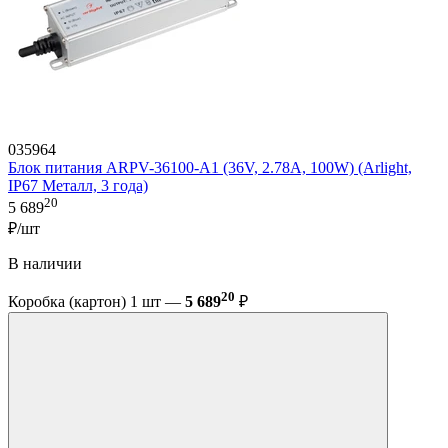
035964
Блок питания ARPV-36100-A1 (36V, 2.78A, 100W) (Arlight,
IP67 Металл, 3 года)
20
5 689
₽/шт
В наличии
20
Коробка (картон) 1 шт —
5 689
₽