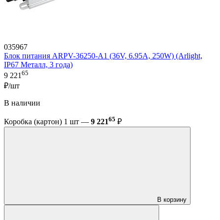
035967
Блок питания ARPV-36250-A1 (36V, 6.95A, 250W) (Arlight,
IP67 Металл, 3 года)
65
9 221
₽/шт
В наличии
65
Коробка (картон) 1 шт —
9 221
₽
В корзину