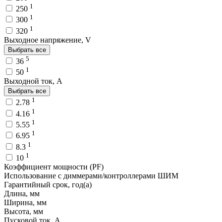
1
250
1
300
1
320
Выходное напряжение, V
Выбрать все
5
36
1
50
Выходной ток, A
Выбрать все
1
2.78
1
4.16
1
5.55
1
6.95
1
8.3
1
10
Коэффициент мощности (PF)
Использование с диммерами/контроллерами ШИМ
Гарантийный срок, год(а)
Длина, мм
Ширина, мм
Высота, мм
Пусковой ток, A