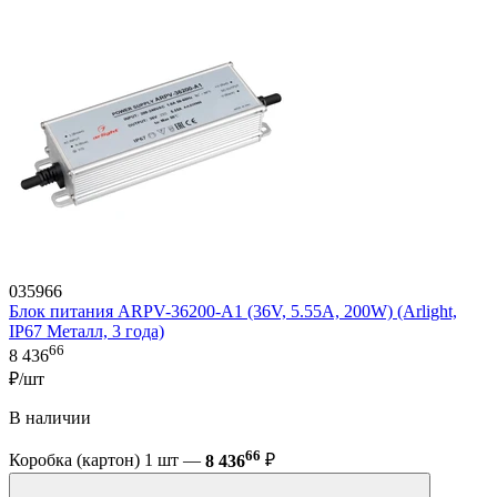
035966
Блок питания ARPV-36200-A1 (36V, 5.55A, 200W) (Arlight,
IP67 Металл, 3 года)
66
8 436
₽/шт
В наличии
66
Коробка (картон) 1 шт —
8 436
₽