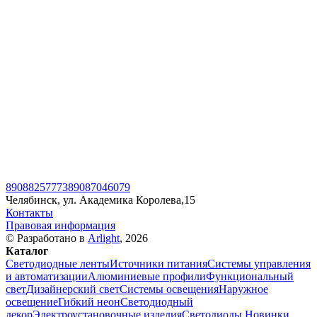
89088257773
89087046079
Челябинск, ул. Академика Королева,15
Контакты
Правовая информация
© Разработано в
Arlight
, 2026
Каталог
Светодиодные ленты
Источники питания
Системы управления
и автоматизации
Алюминиевые профили
Функциональный
свет
Дизайнерский свет
Системы освещения
Наружное
освещение
Гибкий неон
Светодиодный
декор
Электроустановочные изделия
Светодиоды
Новинки