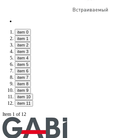
item 0
item 1
item 2
item 3
item 4
item 5
item 6
item 7
item 8
item 9
item 10
item 11
Item 1 of 12