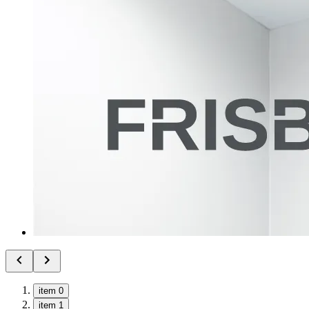
item 0
item 1