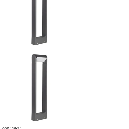
029436(1)