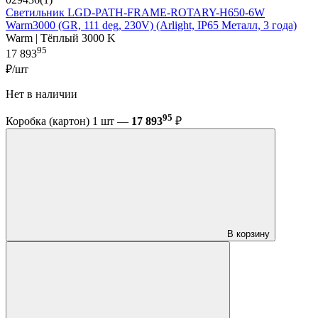
Светильник LGD-PATH-FRAME-ROTARY-H650-6W
Warm3000 (GR, 111 deg, 230V) (Arlight, IP65 Металл, 3 года)
Warm | Тёплый 3000 K
95
17 893
₽/шт
Нет в наличии
95
Коробка (картон) 1 шт —
17 893
₽
В корзину