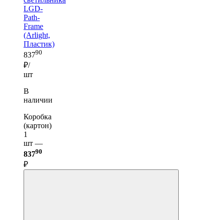
LGD-
Path-
Frame
(Arlight,
Пластик)
90
837
₽/
шт
В
наличии
Коробка
(картон)
1
шт —
90
837
₽