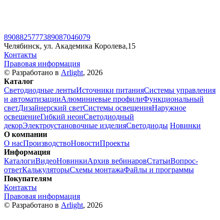
89088257773
89087046079
Челябинск, ул. Академика Королева,15
Контакты
Правовая информация
© Разработано в
Arlight
, 2026
Каталог
Светодиодные ленты
Источники питания
Системы управления
и автоматизации
Алюминиевые профили
Функциональный
свет
Дизайнерский свет
Системы освещения
Наружное
освещение
Гибкий неон
Светодиодный
декор
Электроустановочные изделия
Светодиоды
Новинки
О компании
О нас
Производство
Новости
Проекты
Информация
Каталоги
Видео
Новинки
Архив вебинаров
Статьи
Вопрос-
ответ
Калькуляторы
Схемы монтажа
Файлы и программы
Покупателям
Контакты
Правовая информация
© Разработано в
Arlight
, 2026