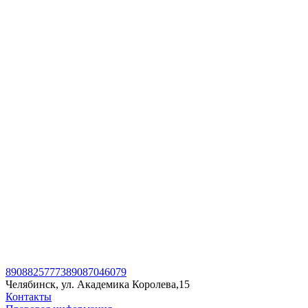
89088257773
89087046079
Челябинск, ул. Академика Королева,15
Контакты