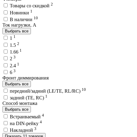
2
Товары со скидкой
1
Новинки
10
В наличии
Ток нагрузки, A
Выбрать все
1
1
2
1.5
1
1.66
3
2
1
2.4
3
6
Фронт диммирования
Выбрать все
10
передний/задний (LE/TE, RL/RC)
1
задний (TE, RC)
Способ монтажа
Выбрать все
4
Встраиваемый
4
на DIN-рейку
3
Накладной
Показать 11 товаров