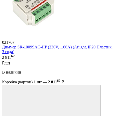
021707
Диммер SR-1009SAC-HP (230V, 1.66A) (Arlight, IP20 Пластик,
3 года)
62
2 811
₽/шт
В наличии
62
Коробка (картон) 1 шт —
2 811
₽