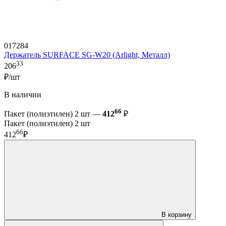
017284
Держатель SURFACE SG-W20 (Arlight, Металл)
33
206
₽/шт
В наличии
66
Пакет (полиэтилен) 2 шт —
412
₽
Пакет (полиэтилен) 2 шт
66
412
₽
В корзину