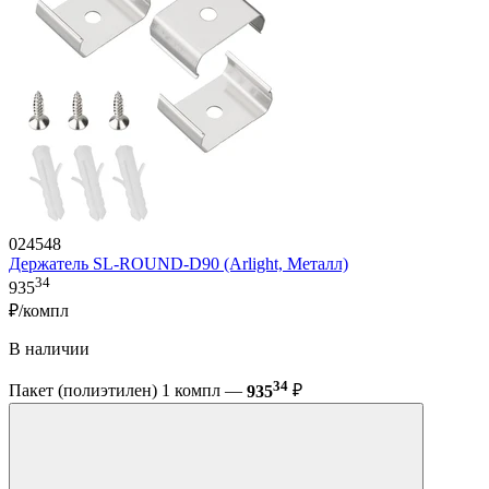
024548
Держатель SL-ROUND-D90 (Arlight, Металл)
34
935
₽/компл
В наличии
34
Пакет (полиэтилен) 1 компл —
935
₽