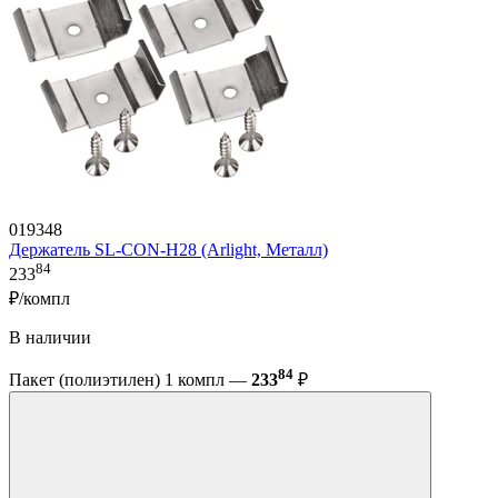
019348
Держатель SL-CON-H28 (Arlight, Металл)
84
233
₽/компл
В наличии
84
Пакет (полиэтилен) 1 компл —
233
₽