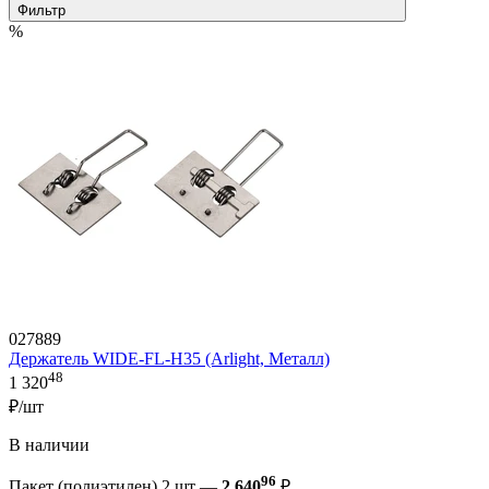
Фильтр
%
027889
Держатель WIDE-FL-H35 (Arlight, Металл)
48
1 320
₽/шт
В наличии
96
Пакет (полиэтилен) 2 шт —
2 640
₽