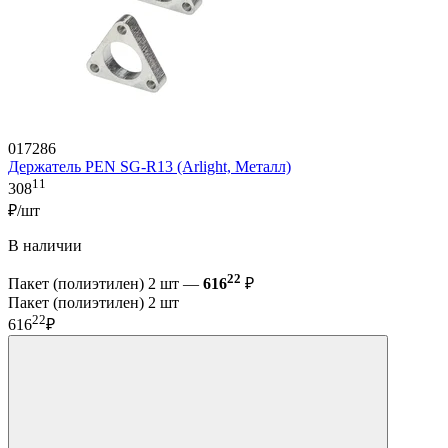
017286
Держатель PEN SG-R13 (Arlight, Металл)
11
308
₽/шт
В наличии
22
Пакет (полиэтилен) 2 шт —
616
₽
Пакет (полиэтилен) 2 шт
22
616
₽