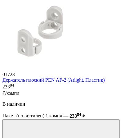
017281
Держатель плоский PEN AF-2 (Arlight, Пластик)
84
233
₽/компл
В наличии
84
Пакет (полиэтилен) 1 компл —
233
₽