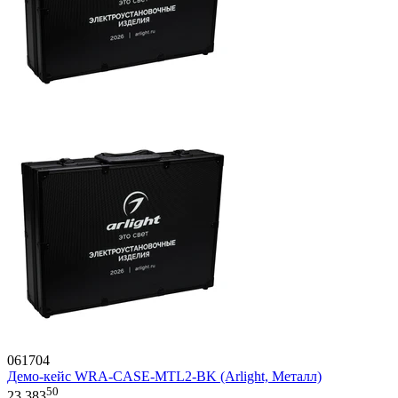
061704
Демо-кейс WRA-CASE-MTL2-BK (Arlight, Металл)
50
23 383