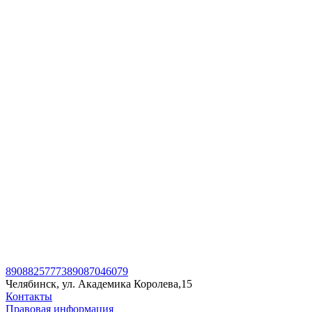
89088257773
89087046079
Челябинск, ул. Академика Королева,15
Контакты
Правовая информация