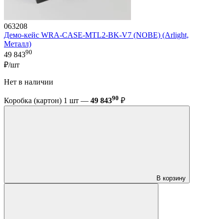
063208
Демо-кейс WRA-CASE-MTL2-BK-V7 (NOBE) (Arlight,
Металл)
90
49 843
₽/шт
Нет в наличии
90
Коробка (картон) 1 шт —
49 843
₽
В корзину