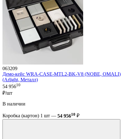
063209
Демо-кейс WRA-CASE-MTL2-BK-V8 (NOBE, OMALI)
(Arlight, Металл)
10
54 956
₽/шт
В наличии
10
Коробка (картон) 1 шт —
54 956
₽