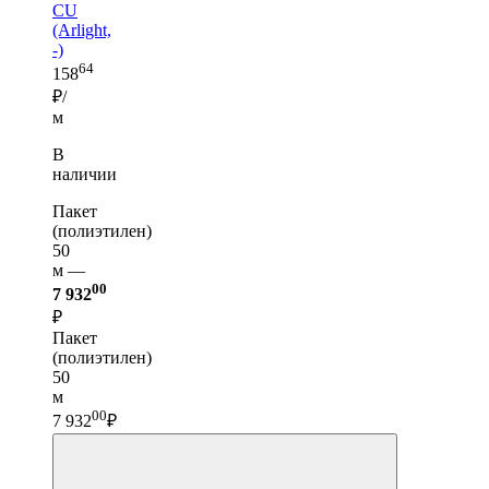
CU
(Arlight,
-)
64
158
₽/
м
В
наличии
Пакет
(полиэтилен)
50
м —
00
7 932
₽
Пакет
(полиэтилен)
50
м
00
7 932
₽