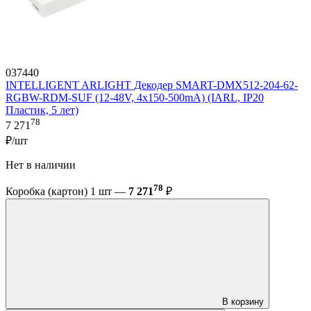
037440
INTELLIGENT ARLIGHT Декодер SMART-DMX512-204-62-
RGBW-RDM-SUF (12-48V, 4x150-500mA) (IARL, IP20
Пластик, 5 лет)
78
7 271
₽/шт
Нет в наличии
78
Коробка (картон) 1 шт —
7 271
₽
В корзину