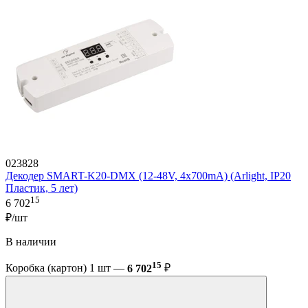
023828
Декодер SMART-K20-DMX (12-48V, 4x700mA) (Arlight, IP20
Пластик, 5 лет)
15
6 702
₽/шт
В наличии
15
Коробка (картон) 1 шт —
6 702
₽