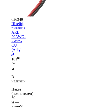
026349
Шлейф
питания
ARL-
20AWG-
2Wire-
CU
(Arlight,
-)
81
101
₽/
м
В
наличии
Пакет
(полиэтилен)
50
м —
50