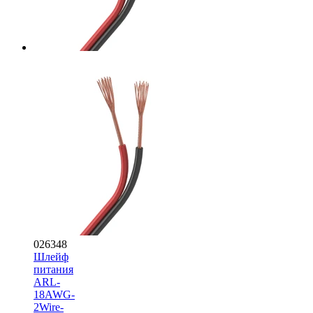
026348
Шлейф
питания
ARL-
18AWG-
2Wire-