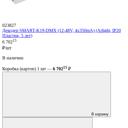
023827
Декодер SMART-K19-DMX (12-48V, 4x350mA) (Arlight, IP20
Пластик, 5 лет)
15
6 702
₽/шт
В наличии
15
Коробка (картон) 1 шт —
6 702
₽
В корзину