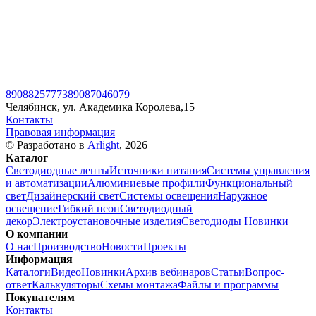
89088257773
89087046079
Челябинск, ул. Академика Королева,15
Контакты
Правовая информация
© Разработано в
Arlight
, 2026
Каталог
Светодиодные ленты
Источники питания
Системы управления
и автоматизации
Алюминиевые профили
Функциональный
свет
Дизайнерский свет
Системы освещения
Наружное
освещение
Гибкий неон
Светодиодный
декор
Электроустановочные изделия
Светодиоды
Новинки
О компании
О нас
Производство
Новости
Проекты
Информация
Каталоги
Видео
Новинки
Архив вебинаров
Статьи
Вопрос-
ответ
Калькуляторы
Схемы монтажа
Файлы и программы
Покупателям
Контакты