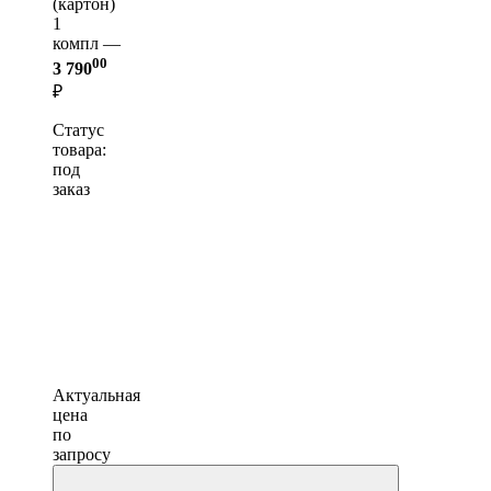
(картон)
1
компл —
00
3 790
₽
Статус
товара:
под
заказ
Актуальная
цена
по
запросу