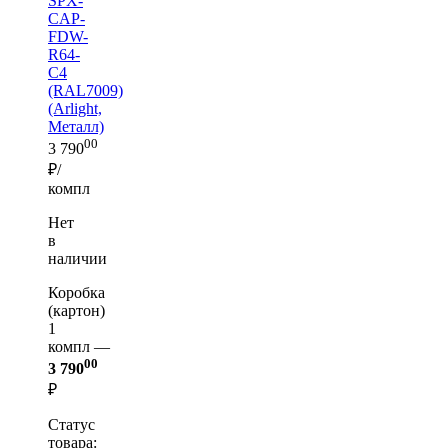
SPX-
CAP-
FDW-
R64-
C4
(RAL7009)
(Arlight,
Металл)
00
3 790
₽/
компл
Нет
в
наличии
Коробка
(картон)
1
компл —
00
3 790
₽
Статус
товара: