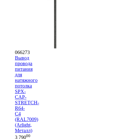
066273
Вывод
провода
питания
для
натяжного
потолка
SPX-
CAP-
STRETCH-
R64-
C4
(RAL7009)
(Arlight,
Металл)
00
3 790