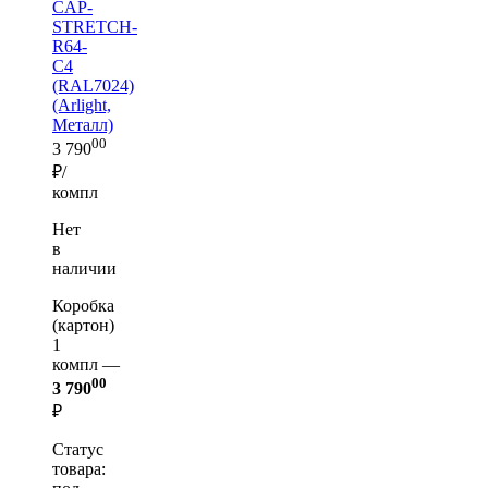
CAP-
STRETCH-
R64-
C4
(RAL7024)
(Arlight,
Металл)
00
3 790
₽/
компл
Нет
в
наличии
Коробка
(картон)
1
компл —
00
3 790
₽
Статус
товара: