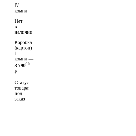
₽/
компл
Нет
в
наличии
Коробка
(картон)
1
компл —
00
3 790
₽
Статус
товара:
под
заказ