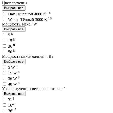
Цвет свечения
Выбрать все
16
Day | Дневной 4000 K
16
Warm | Тёплый 3000 K
Мощность, макс., W
Выбрать все
8
5
8
15
8
36
8
50
Мощность максимальная`, Вт
Выбрать все
8
5 W
8
15 W
8
36 W
8
48 W
Угол излучения светового потока`, °
Выбрать все
8
3°
8
16°
7
36°