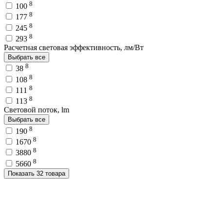
8
100
8
177
8
245
8
293
Расчетная световая эффективность, лм/Вт
Выбрать все
8
38
8
108
8
111
8
113
Световой поток, lm
Выбрать все
8
190
8
1670
8
3880
8
5660
Показать 32 товара