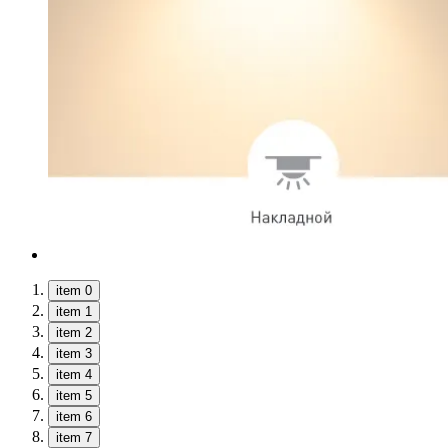
item 0
item 1
item 2
item 3
item 4
item 5
item 6
item 7