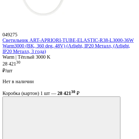
049275
Светильник ART-APRIORI-TUBE-ELASTIC-R38-L3000-36W
Warm3000 (BK, 360 deg, 48V) (Arlight, IP20 Металл, (Arlight,
IP20 Металл, 3 года)
Warm | Тёплый 3000 K
30
28 421
₽/шт
Нет в наличии
30
Коробка (картон) 1 шт —
28 421
₽