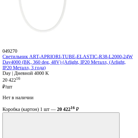
049270
Светильник ART-APRIORI-TUBE-ELASTIC-R38-L2000-24W
Day4000 (BK, 360 deg, 48V) (Arlight, IP20 Металл, (Arlight,
IP20 Металл, 3 года)
Day | Дневной 4000 K
16
20 422
₽/шт
Нет в наличии
16
Коробка (картон) 1 шт —
20 422
₽