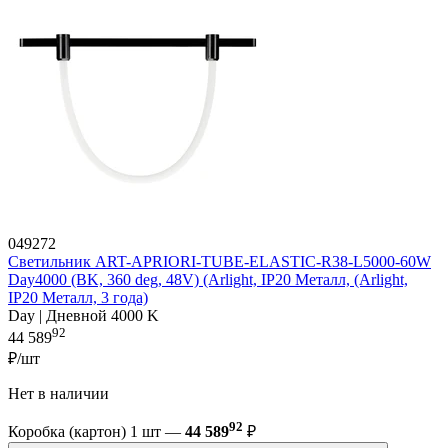
049272
Светильник ART-APRIORI-TUBE-ELASTIC-R38-L5000-60W
Day4000 (BK, 360 deg, 48V) (Arlight, IP20 Металл, (Arlight,
IP20 Металл, 3 года)
Day | Дневной 4000 K
92
44 589
₽/шт
Нет в наличии
92
Коробка (картон) 1 шт —
44 589
₽