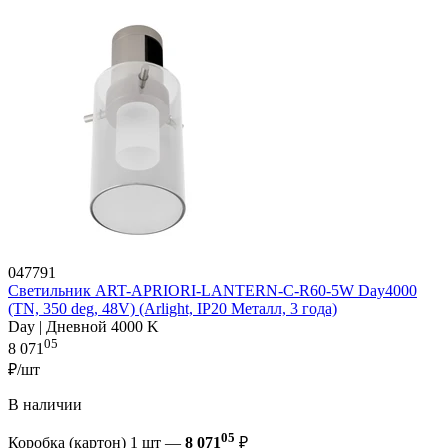
047791
Светильник ART-APRIORI-LANTERN-C-R60-5W Day4000
(TN, 350 deg, 48V) (Arlight, IP20 Металл, 3 года)
Day | Дневной 4000 K
05
8 071
₽/шт
В наличии
05
Коробка (картон) 1 шт —
8 071
₽