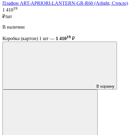
Плафон ART-APRIORI-LANTERN-GR-R60 (Arlight, Стекло)
19
1 410
₽/шт
В наличии
19
Коробка (картон) 1 шт —
1 410
₽
В корзину