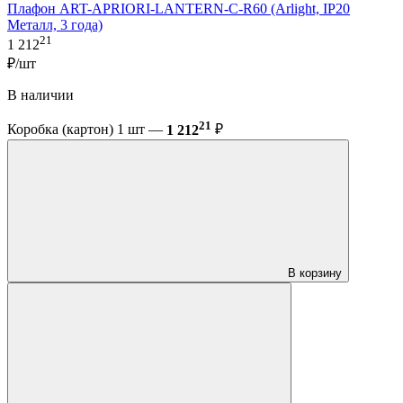
Плафон ART-APRIORI-LANTERN-С-R60 (Arlight, IP20
Металл, 3 года)
21
1 212
₽/шт
В наличии
21
Коробка (картон) 1 шт —
1 212
₽
В корзину