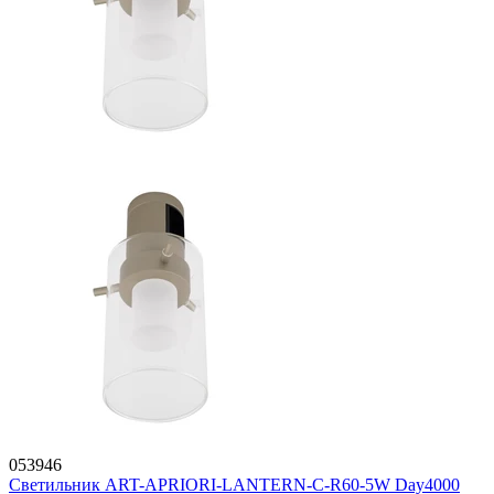
053946
Светильник ART-APRIORI-LANTERN-C-R60-5W Day4000