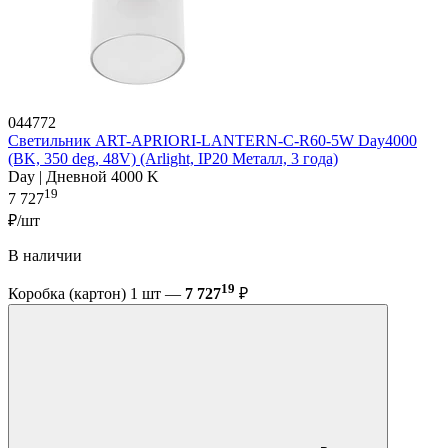
044772
Светильник ART-APRIORI-LANTERN-C-R60-5W Day4000
(BK, 350 deg, 48V) (Arlight, IP20 Металл, 3 года)
Day | Дневной 4000 K
19
7 727
₽/шт
В наличии
19
Коробка (картон) 1 шт —
7 727
₽