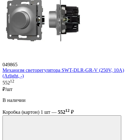
049865
Механизм светорегулятора SWT-DLR-GR-V (250V, 10A)
(Arlight, -)
12
552
₽/шт
В наличии
12
Коробка (картон) 1 шт —
552
₽