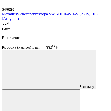
049863
Механизм светорегулятора SWT-DLR-WH-V (250V, 10A)
(Arlight, -)
12
552
₽/шт
В наличии
12
Коробка (картон) 1 шт —
552
₽
В корзину