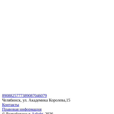
89088257773
89087046079
Челябинск, ул. Академика Королева,15
Контакты
Правовая информация
© Разработано в
Arlight
, 2026