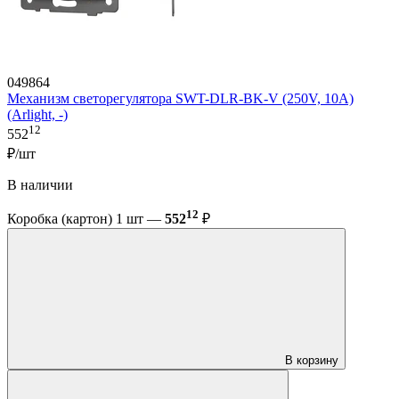
049864
Механизм светорегулятора SWT-DLR-BK-V (250V, 10A)
(Arlight, -)
12
552
₽/шт
В наличии
12
Коробка (картон) 1 шт —
552
₽
В корзину