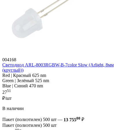
004168
Светодиод ARL-8003RGBW-B-7color Slow (Arlight, 8мм
(круглый))
Red | Красный 625 nm
Green | Зелёный 525 nm
Blue | Синий 470 nm
51
27
₽/шт
В наличии
00
Пакет (полиэтилен) 500 шт —
13 755
₽
Пакет (полиэтилен) 500 шт