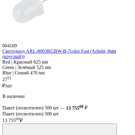
004169
Светодиод ARL-8003RGBW-B-7color Fast (Arlight, 8мм
(круглый))
Red | Красный 625 nm
Green | Зелёный 525 nm
Blue | Синий 470 nm
51
27
₽/шт
В наличии
00
Пакет (полиэтилен) 500 шт —
13 755
₽
Пакет (полиэтилен) 500 шт
00
13 755
₽