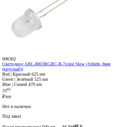
006302
Светодиод ARL-8003RGBC-B-7color Slow (Arlight, 8мм
(круглый))
Red | Красный 625 nm
Green | Зелёный 525 nm
Blue | Синий 470 nm
42
33
₽/шт
Нет в наличии
Под заказ
00