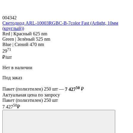
004342
Светодиод ARL-10003RGBC-B-7color Fast (Arlight, 10мм
(круглый))
Red | Красный 625 nm
Green | Зелёный 525 nm
Blue | Синий 470 nm
71
29
₽/шт
Нет в наличии
Под заказ
50
Пакет (полиэтилен) 250 шт —
7 427
₽
Актуальная цена по запросу
Пакет (полиэтилен) 250 шт
50
7 427
₽