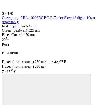
004170
Светодиод ARL-10003RGBC-B-7color Slow (Arlight, 10мм
(круглый))
Red | Красный 625 nm
Green | Зелёный 525 nm
Blue | Синий 470 nm
71
29
₽/шт
В наличии
50
Пакет (полиэтилен) 250 шт —
7 427
₽
Пакет (полиэтилен) 250 шт
50
7 427
₽