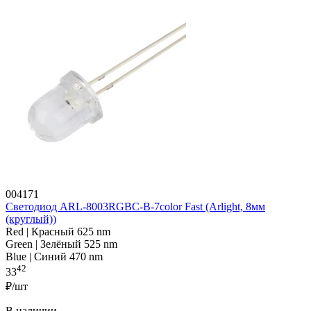
004171
Светодиод ARL-8003RGBC-B-7color Fast (Arlight, 8мм
(круглый))
Red | Красный 625 nm
Green | Зелёный 525 nm
Blue | Синий 470 nm
42
33
₽/шт
В наличии