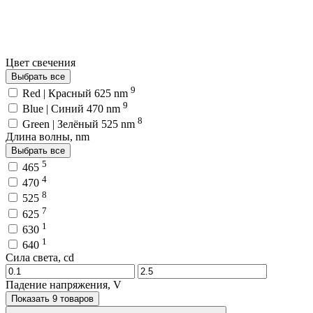
Цвет свечения
Выбрать все
9
Red | Красный 625 nm
9
Blue | Синий 470 nm
8
Green | Зелёный 525 nm
Длина волны, nm
Выбрать все
5
465
4
470
8
525
7
625
1
630
1
640
Сила света, cd
Падение напряжения, V
Показать 9 товаров