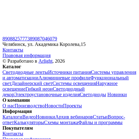
89088257773
89087046079
Челябинск, ул. Академика Королева,15
Контакты
Правовая информация
© Разработано в
Arlight
, 2026
Каталог
Светодиодные ленты
Источники питания
Системы управления
и автоматизации
Алюминиевые профили
Функциональный
свет
Дизайнерский свет
Системы освещения
Наружное
освещение
Гибкий неон
Светодиодный
декор
Электроустановочные изделия
Светодиоды
Новинки
О компании
О нас
Производство
Новости
Проекты
Информация
Каталоги
Видео
Новинки
Архив вебинаров
Статьи
Вопрос-
ответ
Калькуляторы
Схемы монтажа
Файлы и программы
Покупателям
Контакты